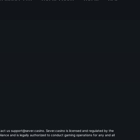
ntact us
support@sever.casino
. Sever.casino is licensed and regulated by the
nce and is legally authorized to conduct gaming operations for any and all