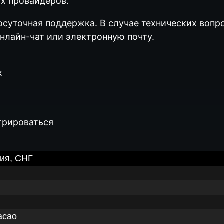
х провайдеров.
осуточная поддержка. В случае технических вопр
нлайн-чат или электронную почту.
х
трироваться
ия, СНГ
3
₽
₽
асао